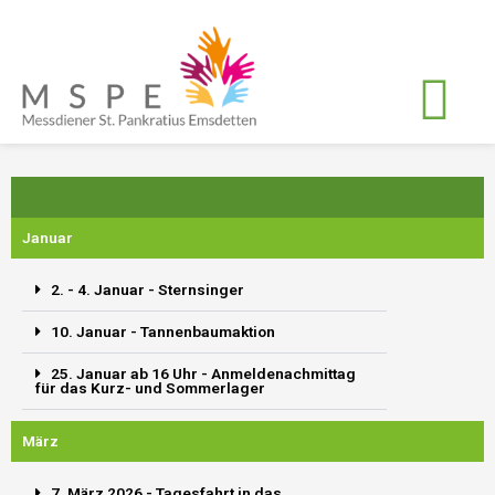
Zum
Inhalt
springen
Januar
2. - 4. Januar - Sternsinger
10. Januar - Tannenbaumaktion
25. Januar ab 16 Uhr - Anmeldenachmittag
für das Kurz- und Sommerlager
März
7. März 2026 - Tagesfahrt in das